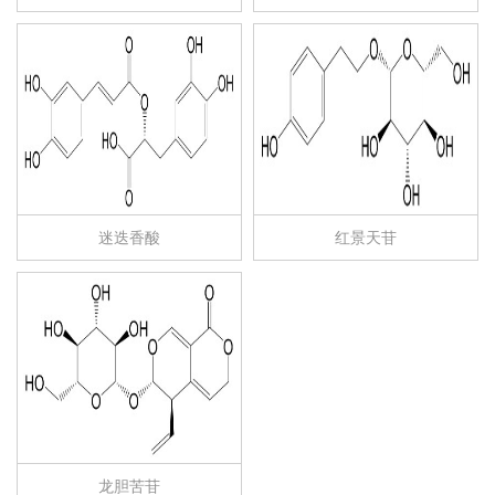
迷迭香酸
红景天苷
龙胆苦苷