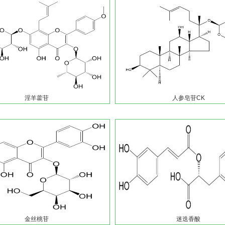
淫羊藿苷
人参皂苷CK
金丝桃苷
迷迭香酸