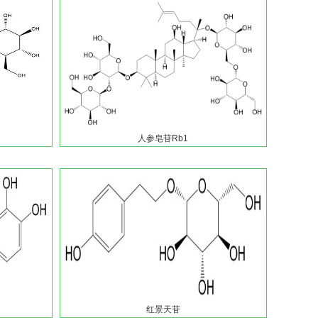
人参皂苷Rb1
红景天苷