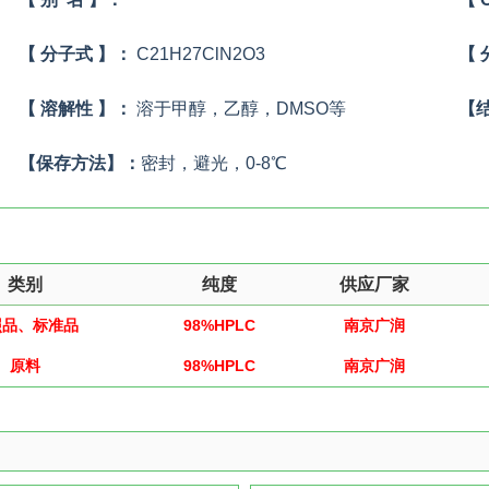
【 分子式 】：
C21H27ClN2O3
【 
【 溶解性 】：
溶于甲醇，乙醇，DMSO等
【
【保存方法】：
密封，避光，0-8℃
类别
纯度
供应厂家
照品、标准品
98%HPLC
南京广润
原料
98%HPLC
南京广润