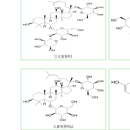
三七皂苷R1
人参皂苷Rg1