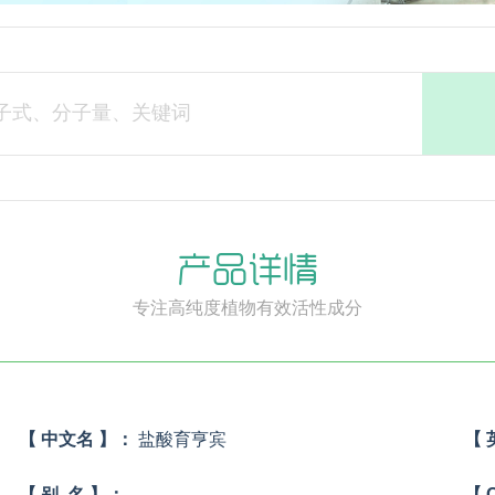
产品详情
专注高纯度植物有效活性成分
【 中文名 】：
盐酸育亨宾
【 
【 别 名 】：
【 